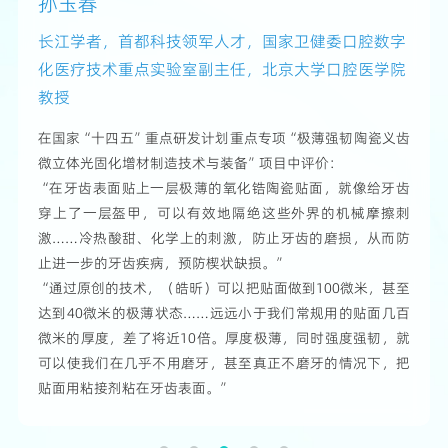
孙玉春
Awab Abdulhaq Abdulmajeed
Zac Morse 教授
孙玉春
Rabie Abou Bakr 教授
长江学者，首都科技领军人才，国家卫健委口腔数字
美国VCU牙科学院助理教授，VCU国际牙科项目主任
奥克兰理工大学口腔健康学教授，国际牙医学院院士
长江学者，首都科技领军人才，国家卫健委口腔数字
前港大口腔正畸学教授，数字正畸咨询公司
化医疗技术重点实验室副主任，北京大学口腔医学院
Fellowship (FICD)
化医疗技术重点实验室副主任，北京大学口腔医学院
CloudOrtho联合创始人
在2023牙齿表面超精密强化国际学术论坛上表示：
教授
教授
“我可以告诉大家，这项技术和这个团队的未来是非常光明
在2023牙齿表面超精密强化国际学术论坛上表示：
在2023牙齿表面超精密强化国际学术论坛上表示：
的。”
（译文）“我认为（极薄牙齿贴面技术）对中国乃至全世界
（译文）“这是一项能帮助患者获得笑容，却不会损害他们
在2023牙齿表面超精密强化国际学术论坛上这样说：
在国家“十四五”重点研发计划重点专项“极薄强韧陶瓷义齿
“假如我们在开发阶段使用你们的材料，这将让人非常振
的患者都有好处。治疗的最终效果、患者治疗过程中的体验
牙齿的一项技术。同时，它也能帮助到更多牙医。”
“我们几乎可以不用磨牙就可以把牙齿表面变得非常整齐、
微立体光固化增材制造技术与装备”项目中评价：
奋。我们的产品品质会很好，还能保证牙组织（完好），在
感，以及医生的体验感都将得到提高。极薄牙齿贴面技术可
“80微米的贴面，这是颠覆性的。并且，这能让整个世界受
非常洁白,改变它的形态和颜色甚至排列。”
“在牙齿表面贴上一层极薄的氧化锆陶瓷贴面，就像给牙齿
将来还可以进行更换。”
以帮助更多患者，并在全球范围内使用。”
益。”
“3D打印的过程中是用光固化技术边缘非常完整，成品不会
穿上了一层盔甲，可以有效地隔绝这些外界的机械摩擦刺
“10年或15年后，患者会回来更换贴面。现在这将完全不成
出现裂纹等问题。”
激……冷热酸甜、化学上的刺激，防止牙齿的磨损，从而防
问题。”
“由于它很薄，可以实现很高的通透度，对我们(医生)和患者
止进一步的牙齿疾病，预防楔状缺损。”
“我对极薄氧化锆贴面的透光性，感到非常振奋。这样患者
来说都是福音。”
“通过原创的技术，（皓昕）可以把贴面做到100微米，甚至
可以获得非常漂亮的贴面。”
达到40微米的极薄状态……远远小于我们常规用的贴面几百
微米的厚度，差了将近10倍。厚度极薄，同时强度强韧，就
可以使我们在几乎不用磨牙，甚至真正不磨牙的情况下，把
贴面用粘接剂粘在牙齿表面。”