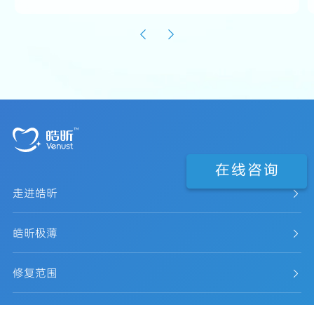
走进皓昕
皓昕极薄
修复范围