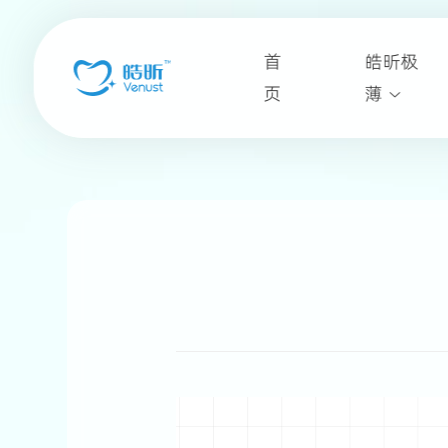
首
皓昕极
页
薄