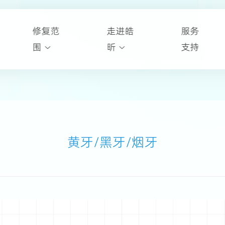
修复范
走进皓
服务
围
昕
支持
黄牙/黑牙/烟牙