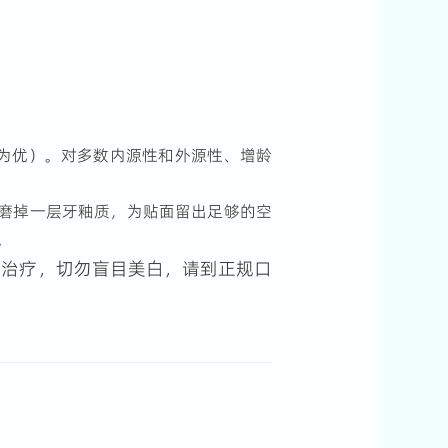
为优）。对多数内源性和外源性、增龄
要磨掉一层牙釉质，为贴面留出足够的空
。
和治疗，切勿盲目美白，请到正规口