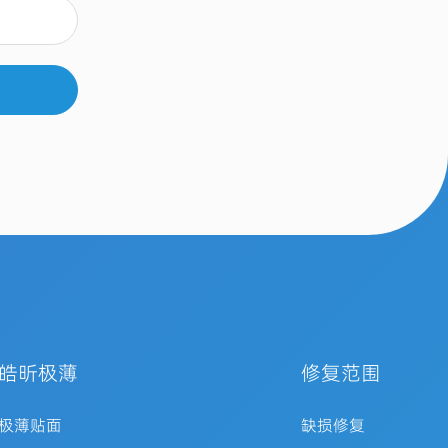
皓昕极薄
修复范围
极薄贴面
缺损修复