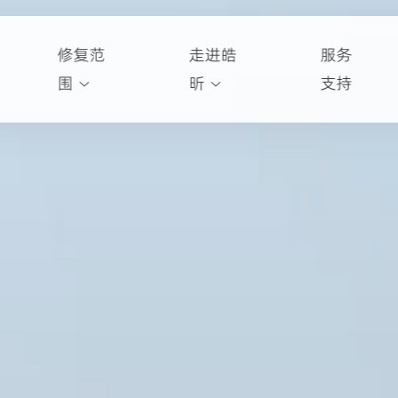
修复范
走进皓
服务
围
昕
支持