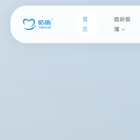
首
皓昕极
页
薄